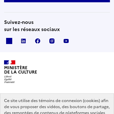
Suivez-nous
sur les réseaux sociaux
x
linkedin
facebook
instagram
youtube
MINISTÈRE
DE LA CULTURE
data.gouv.fr
legifrance.gouv.fr
info.gouv.fr
Ce site utilise des témoins de connexion (cookies) afin
de vous proposer des vidéos, des boutons de partage,
service-public.gouv.fr
des remontées de contenus de plateformes sociales