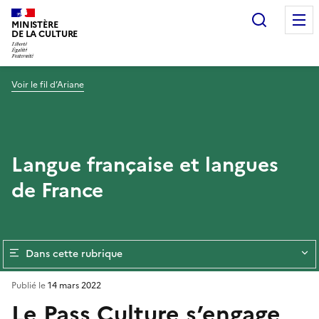
Recherc
MINISTÈRE
DE LA CULTURE
Voir le fil d’Ariane
Langue française et langues
de France
Dans cette rubrique
Publié le
14 mars 2022
Le Pass Culture s’engage