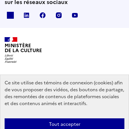
sur les réseaux sociaux
x
linkedin
facebook
instagram
youtube
MINISTÈRE
DE LA CULTURE
data.gouv.fr
legifrance.gouv.fr
info.gouv.fr
Ce site utilise des témoins de connexion (cookies) afin
de vous proposer des vidéos, des boutons de partage,
service-public.gouv.fr
des remontées de contenus de plateformes sociales
et des contenus animés et interactifs.
Mentions légales
Accessibilité : partiellement conforme
Politique
Tout accepter
d’utilisation des témoins de connexion (cookies)
Politique générale de