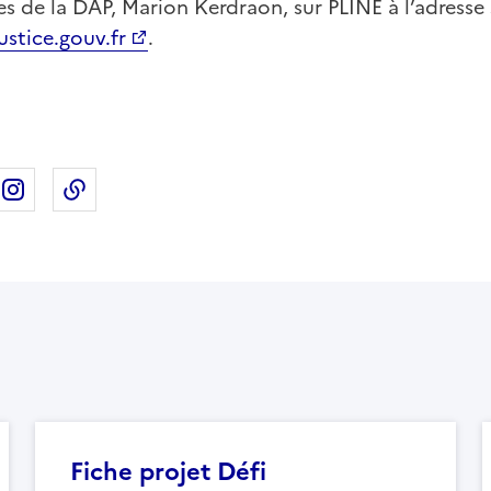
les de la DAP, Marion Kerdraon, sur PLINE à l’adresse 
stice.gouv.fr
.
ebook
ur X
rtager sur Linkedin
Partager sur Instagram
Copier dans le presse-papier
Fiche projet Défi