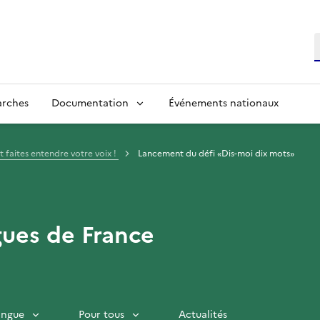
R
arches
Documentation
Événements nationaux
et faites entendre votre voix !
Lancement du défi «Dis-moi dix mots»
gues de France
langue
Pour tous
Actualités