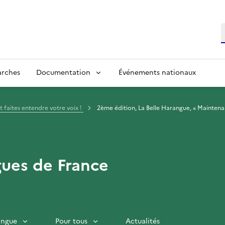
R
arches
Documentation
Événements nationaux
et faites entendre votre voix !
2ème édition, La Belle Harangue, « Maintena
gues de France
langue
Pour tous
Actualités