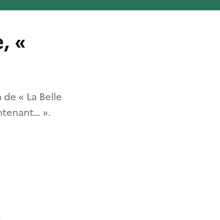
, «
 de « La Belle
ntenant… ».