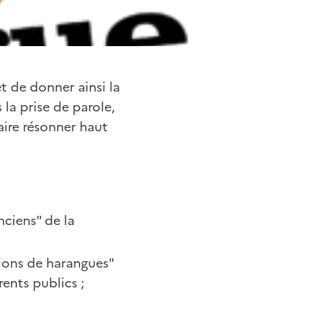
et de donner ainsi la
la prise de parole,
aire résonner haut
nciens" de la
tions de harangues"
rents publics ;