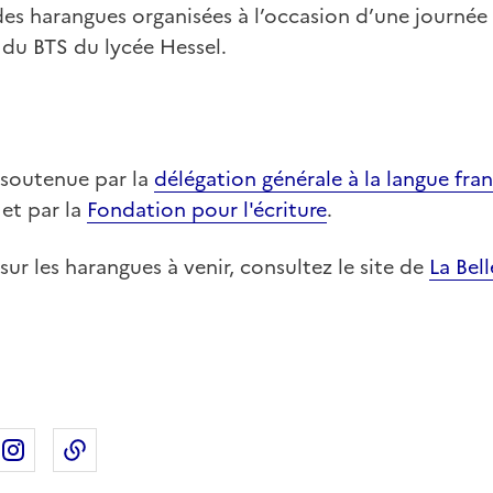
es harangues organisées à l’occasion d’une journée
s du BTS du lycée Hessel.
t soutenue par la
délégation générale à la langue fra
et par la
Fondation pour l'écriture
.
sur les harangues à venir, consultez le site de
La Bel
ebook
ur X
rtager sur Linkedin
Partager sur Instagram
Copier dans le presse-papier