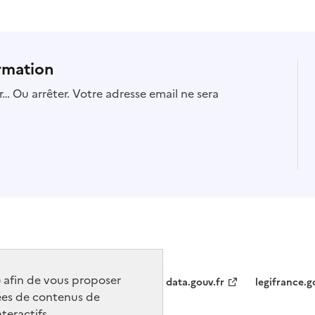
rmation
… Ou arrêter. Votre adresse email ne sera
) afin de vous proposer
data.gouv.fr
legifrance.g
ées de contenus de
teractifs.