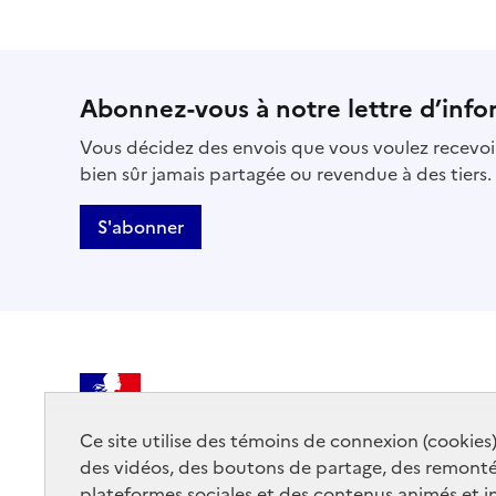
Abonnez-vous à notre lettre d’info
Vous décidez des envois que vous voulez recevoir
bien sûr jamais partagée ou revendue à des tiers.
S'abonner
MINISTÈRE
DE LA CULTURE
Ce site utilise des témoins de connexion (cookies
des vidéos, des boutons de partage, des remont
plateformes sociales et des contenus animés et in