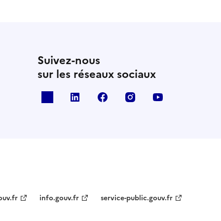
Suivez-nous
sur les réseaux sociaux
x
linkedin
facebook
instagram
youtube
ouv.fr
info.gouv.fr
service-public.gouv.fr