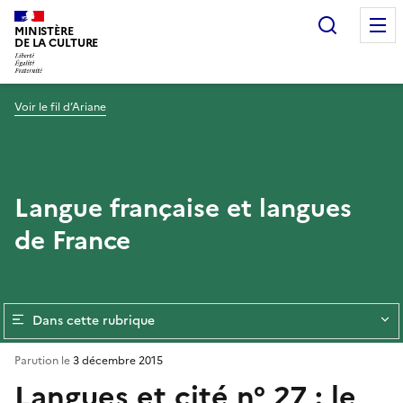
Recherc
MINISTÈRE
DE LA CULTURE
Voir le fil d’Ariane
Langue française et langues
de France
Dans cette rubrique
Parution le
3 décembre 2015
Langues et cité n° 27 : le