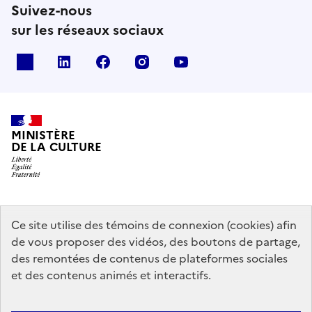
Suivez-nous
sur les réseaux sociaux
x
linkedin
facebook
instagram
youtube
MINISTÈRE
DE LA CULTURE
data.gouv.fr
legifrance.gouv.fr
info.gouv.fr
Ce site utilise des témoins de connexion (cookies) afin
de vous proposer des vidéos, des boutons de partage,
service-public.gouv.fr
des remontées de contenus de plateformes sociales
et des contenus animés et interactifs.
Mentions légales
Accessibilité : partiellement conforme
Politique