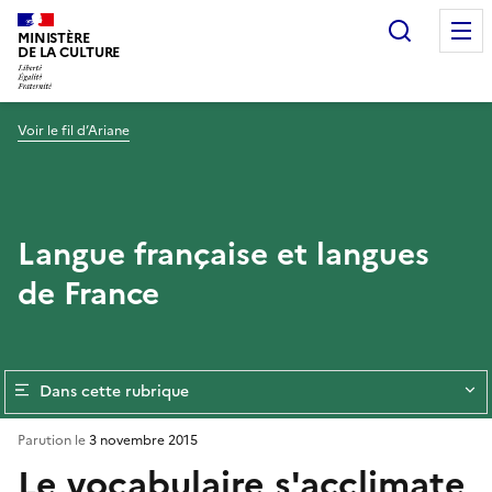
Recherc
MINISTÈRE
DE LA CULTURE
Voir le fil d’Ariane
Langue française et langues
de France
Dans cette rubrique
Parution le
3 novembre 2015
Le vocabulaire s'acclimate