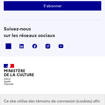
S'abonner
Suivez-nous
sur les réseaux sociaux
x
linkedin
facebook
instagram
youtube
MINISTÈRE
DE LA CULTURE
data.gouv.fr
legifrance.gouv.fr
info.gouv.fr
Ce site utilise des témoins de connexion (cookies) afin