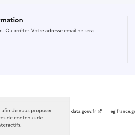
rmation
… Ou arrêter. Votre adresse email ne sera
) afin de vous proposer
data.gouv.fr
legifrance.g
ées de contenus de
teractifs.