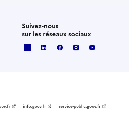
Suivez-nous
sur les réseaux sociaux
x
linkedin
facebook
instagram
youtube
ouv.fr
info.gouv.fr
service-public.gouv.fr