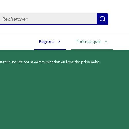
echercher
Lancer la
Régions
Thématiques
turelle induite par la communication en ligne des principales