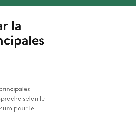
r la
ncipales
principales
proche selon le
rsum pour le