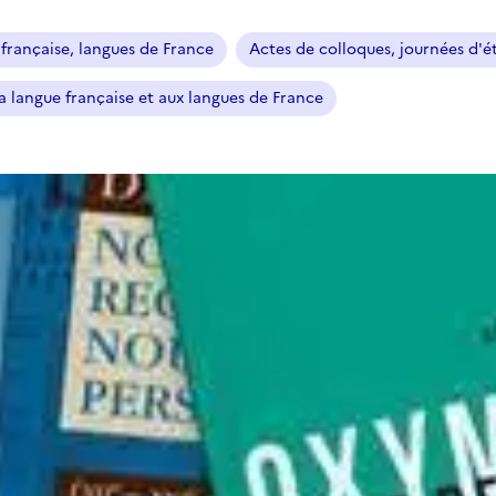
française, langues de France
Actes de colloques, journées d'é
a langue française et aux langues de France