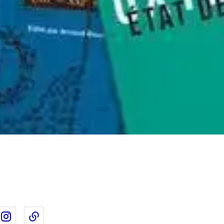
ebook
ur X
rtager sur Linkedin
Partager sur Instagram
Copier dans le presse-papier