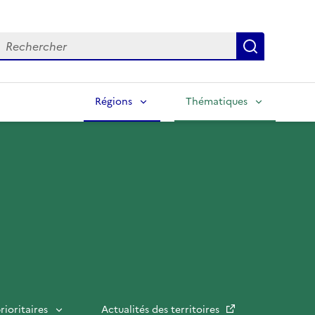
echercher
Lancer la
Régions
Thématiques
rioritaires
Actualités des territoires