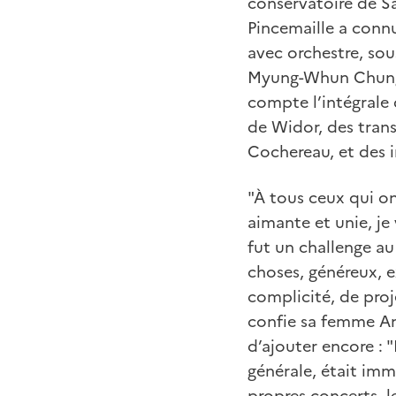
conservatoire de S
Pincemaille a connu
avec orchestre, sou
Myung-Whun Chung, 
compte l’intégrale
de Widor, des trans
Cochereau, et des 
"À tous ceux qui on
aimante et unie, je
fut un challenge a
choses, généreux, e
complicité, de proj
confie sa femme An
d’ajouter encore : "
générale, était imme
propres concerts, 