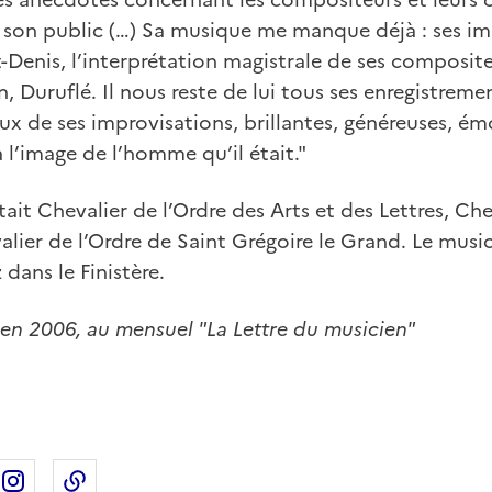
on public (…) Sa musique me manque déjà : ses im
-Denis, l’interprétation magistrale de ses compositeu
n, Duruflé. Il nous reste de lui tous ses enregistreme
x de ses improvisations, brillantes, généreuses, ém
 l’image de l’homme qu’il était."
tait Chevalier de l’Ordre des Arts et des Lettres, Ch
ier de l’Ordre de Saint Grégoire le Grand. Le musi
 dans le Finistère.
e en 2006, au mensuel "La Lettre du musicien"
ebook
ur X
rtager sur Linkedin
Partager sur Instagram
Copier dans le presse-papier