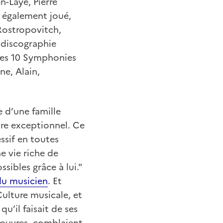
-Laye, Pierre
t également joué,
Rostropovitch,
 discographie
 les 10 Symphonies
ne, Alain,
 d’une famille
être exceptionnel. Ce
ssif en toutes
e vie riche de
ibles grâce à lui."
 du musicien
. Et
Culture musicale, et
u’il faisait de ses
 œuvres, comblaient