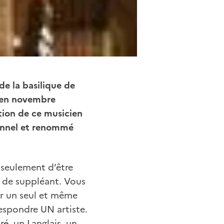
de la basilique de
é en novembre
ition de ce musicien
lennel et renommé
n seulement d’être
r de suppléant. Vous
ir un seul et même
respondre UN artiste.
é, un Langlais, un