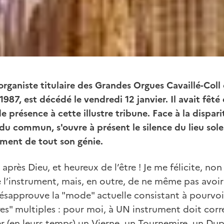
 organiste titulaire des Grandes Orgues Cavaillé-Coll 
1987, est décédé le vendredi 12 janvier. Il avait fêt
e présence à cette illustre tribune. Face à la dispar
 du commun, s'ouvre à présent le silence du lieu so
ement de tout son génie.
après Dieu, et heureux de l’être ! Je me félicite, no
de l’instrument, mais, en outre, de ne même pas avoi
ésapprouve la "mode" actuelle consistant à pourvo
res" multiples : pour moi, à UN instrument doit cor
r (en leurs temps) un Vierne, un Tournemire, un Dupr