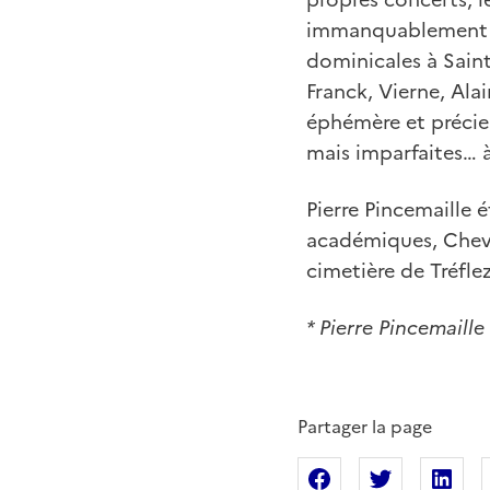
immanquablement s
dominicales à Saint
Franck, Vierne, Alai
éphémère et précieu
mais imparfaites… à
Pierre Pincemaille é
académiques, Cheval
cimetière de Tréflez
* Pierre Pincemaill
Partager la page
Partager sur Fac
Partager s
Pa