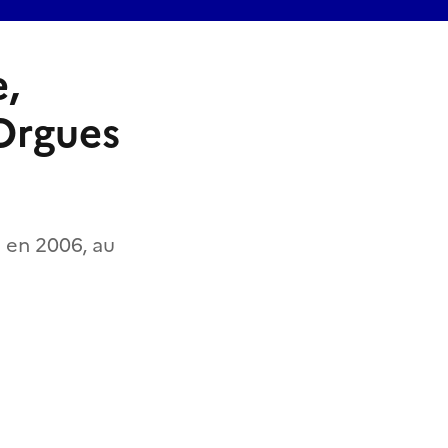
e,
 Orgues
e en 2006, au