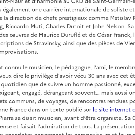
aint-Maur et d’harmonie au CRD de Saint-Germain-en
 également une carrière internationale de soliste e
s la direction de chefs prestigieux comme Mstislav 
Riccardo Muti, Charles Dutoit et John Nelson. Sa
 des œuvres de Maurice Duruflé et de César Franck,
criptions de Stravinsky, ainsi que des pièces de Vier
improvisations.
t connu le musicien, le pédagogue, l’ami, le membre
 veux dire le privilège d’avoir vécu 30 ans avec cet 
u quotidien que de suivre un homme passionné, exce
xigeant, engagé, dérangeant souvent… mais aussi un
ets communs, de voyages, de rencontres rendues poss
ne-France dans un texte publié sur
le site internet
Pierre se disait musicien, avant d’être organiste. Sa 
nse et faisait l’admiration de tous. La présentation q
les anecdotes concernant les compositeurs et leurs