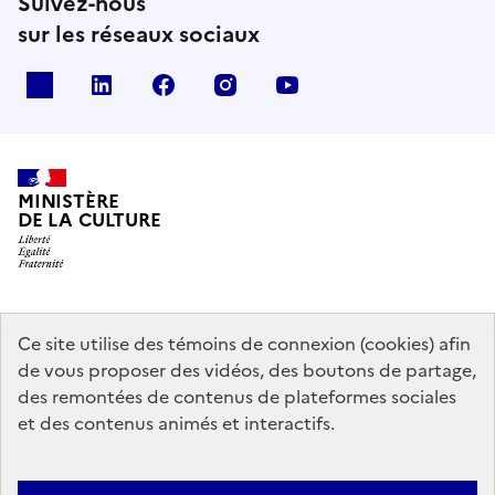
Suivez-nous
sur les réseaux sociaux
x
linkedin
facebook
instagram
youtube
MINISTÈRE
DE LA CULTURE
data.gouv.fr
legifrance.gouv.fr
info.gouv.fr
Ce site utilise des témoins de connexion (cookies) afin
de vous proposer des vidéos, des boutons de partage,
service-public.gouv.fr
des remontées de contenus de plateformes sociales
et des contenus animés et interactifs.
Mentions légales
Accessibilité : partiellement conforme
Politique