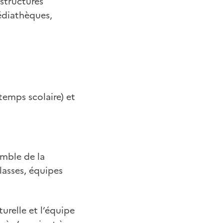
 structures
médiathèques,
temps scolaire) et
emble de la
asses, équipes
turelle et l’équipe