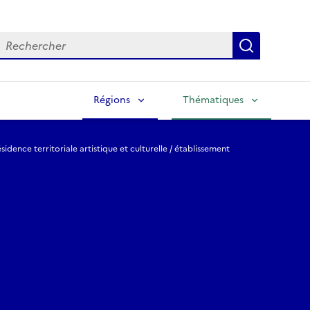
echercher
Lancer la
Régions
Thématiques
sidence territoriale artistique et culturelle / établissement