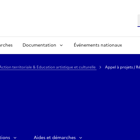
R
arches
Documentation
Événements nationaux
Action territoriale & Education artistique et culturelle
Appel à projets / Ré
tions
Aides et démarches