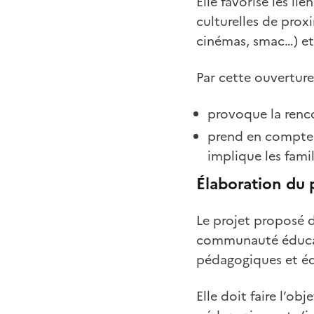
Elle favorise les lie
culturelles de prox
cinémas, smac…) et 
Par cette ouverture s
provoque la renco
prend en compte l
implique les fam
Élaboration du 
Le projet proposé d
communauté éducati
pédagogiques et édu
Elle doit faire l’ob