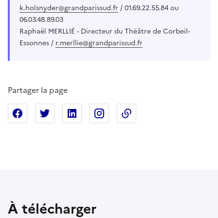
k.holsnyder@grandparissud.fr
/ 01.69.22.55.84 ou
06.03.48.89.03
Raphaël MERLLIÉ - Directeur du Théâtre de Corbeil-
Essonnes /
r.merllie@grandparissud.fr
Partager la page
Partager sur Facebook
Partager sur X
Partager sur Linkedin
Partager sur Instagram
Copier dans le presse
À télécharger