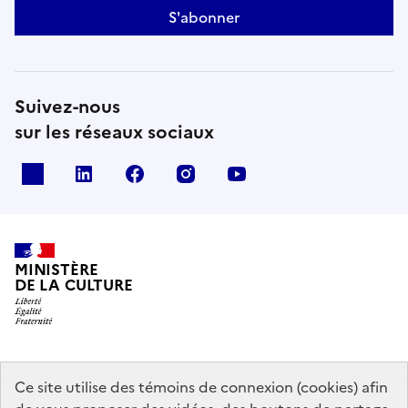
S'abonner
Suivez-nous
sur les réseaux sociaux
x
linkedin
facebook
instagram
youtube
MINISTÈRE
DE LA CULTURE
data.gouv.fr
legifrance.gouv.fr
info.gouv.fr
Ce site utilise des témoins de connexion (cookies) afin