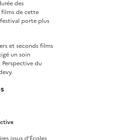
 durée des
 films de cette
estival porte plus
ers et seconds films
xigé un soin
x Perspective du
devy.
es
ctive
es issus d’Écoles