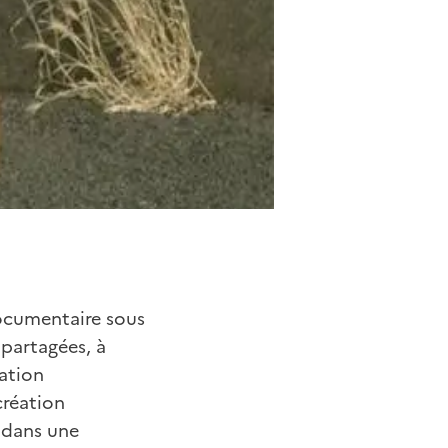
documentaire sous
 partagées, à
éation
création
 dans une