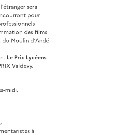
l’étranger sera
oncourront pour
professionnels
ammation des films
E
du Moulin d’Andé -
on.
Le Prix Lycéens
 PRIX Valdevy.
s-midi.
s
umentaristes à