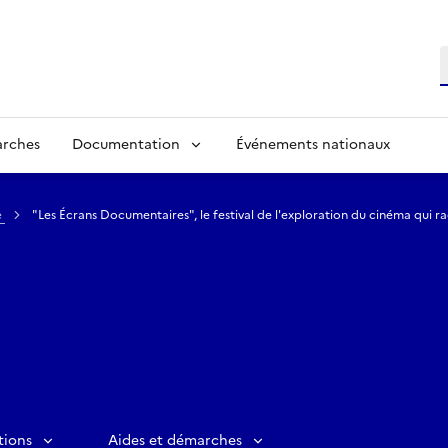
R
arches
Documentation
Événements nationaux
e
"Les Écrans Documentaires", le festival de l'exploration du cinéma qui r
tions
Aides et démarches