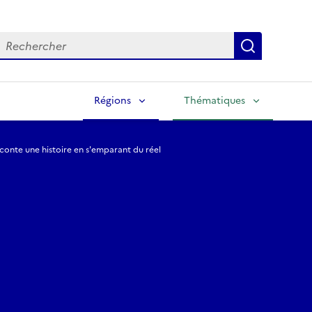
echercher
Lancer la
Régions
Thématiques
aconte une histoire en s'emparant du réel