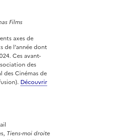
nas Films
rents axes de
s de l’année dont
2024. Ces avant-
sociation des
al des Cinémas de
fusion).
Découvrir
ail
es,
Tiens-moi droite