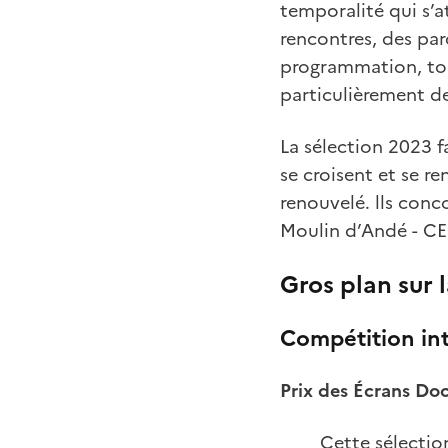
temporalité qui s’a
rencontres, des par
programmation, touj
particulièrement d
La sélection 2023 f
se croisent et se r
renouvelé. lls conc
Moulin d’Andé - CECI
Gros plan sur 
Compétition in
Prix des Écrans Doc
Cette sélectio