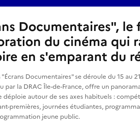
ans Documentaires", le f
loration du cinéma qui 
oire en s'emparant du r
s "Écrans Documentaires" se déroule du 15 au 
nu par la DRAC Île-de-France, offre un panorama
e déploie autour de ses axes habituels : compét
vant-premières, journées étudiantes, programma
rogrammation jeune public.