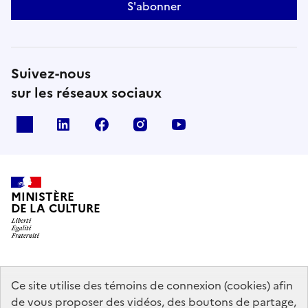
S'abonner
Suivez-nous
sur les réseaux sociaux
x
linkedin
facebook
instagram
youtube
MINISTÈRE
DE LA CULTURE
data.gouv.fr
legifrance.gouv.fr
info.gouv.fr
Ce site utilise des témoins de connexion (cookies) afin
de vous proposer des vidéos, des boutons de partage,