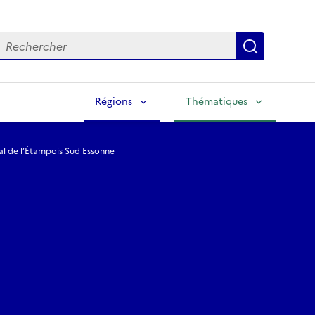
echercher
Lancer la
Régions
Thématiques
ral de l’Étampois Sud Essonne