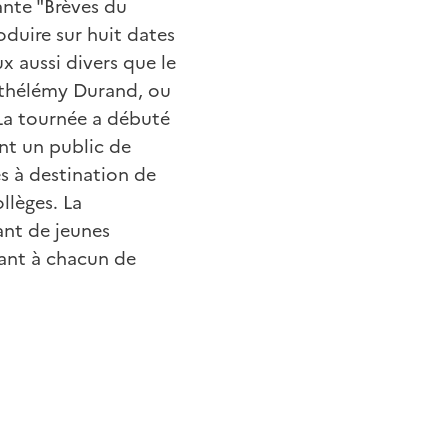
ante "Brèves du
oduire sur huit dates
ux aussi divers que le
rthélémy Durand, ou
. La tournée a débuté
nt un public de
es à destination de
llèges. La
ant de jeunes
tant à chacun de