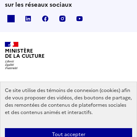
sur les réseaux sociaux
x
linkedin
facebook
instagram
youtube
MINISTÈRE
DE LA CULTURE
data.gouv.fr
legifrance.gouv.fr
info.gouv.fr
Ce site utilise des témoins de connexion (cookies) afin
de vous proposer des vidéos, des boutons de partage,
service-public.gouv.fr
des remontées de contenus de plateformes sociales
et des contenus animés et interactifs.
Mentions légales
Accessibilité : partiellement conforme
Politique
Tout accepter