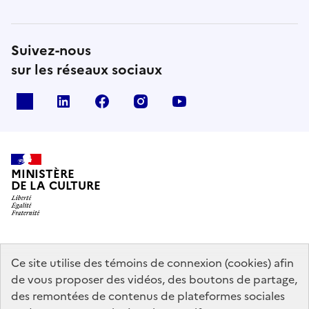
Suivez-nous
sur les réseaux sociaux
x
linkedin
facebook
instagram
youtube
MINISTÈRE
DE LA CULTURE
data.gouv.fr
legifrance.gouv.fr
info.gouv.fr
Ce site utilise des témoins de connexion (cookies) afin
de vous proposer des vidéos, des boutons de partage,
service-public.gouv.fr
des remontées de contenus de plateformes sociales