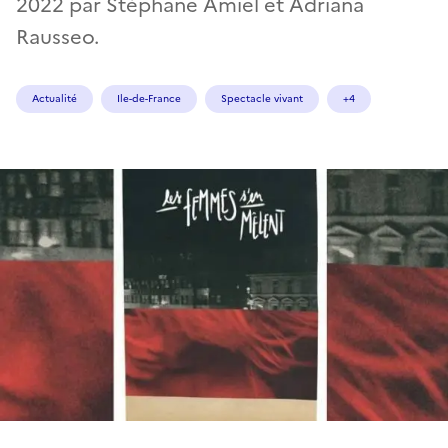
2022 par Stéphane Amiel et Adriana
Rausseo.
Actualité
Ile-de-France
Spectacle vivant
+4