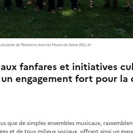
nicipale de Nanterre dans les Hauts-de-Seine (92), dr
aux fanfares et initiatives cu
 un engagement fort pour la 
 plus que de simples ensembles musicaux, rassemblen
es et de tous milieux sociaux, offrant ainsi un espa