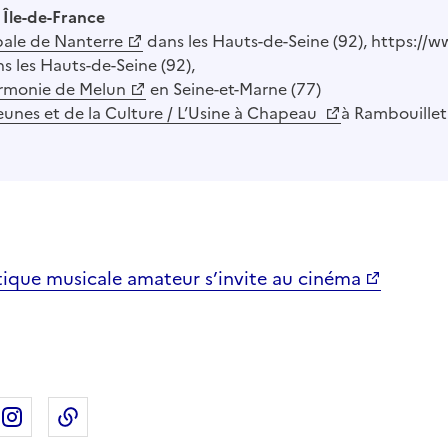
 Île-de-France
pale de Nanterre
dans les Hauts-de-Seine (92), https://w
s les Hauts-de-Seine (92),
rmonie de Melun
en Seine-et-Marne (77)
eunes et de la Culture / L’Usine à Chapeau
à Rambouillet
atique musicale amateur s’invite au cinéma
ebook
ur X
rtager sur Linkedin
Partager sur Instagram
Copier dans le presse-papier