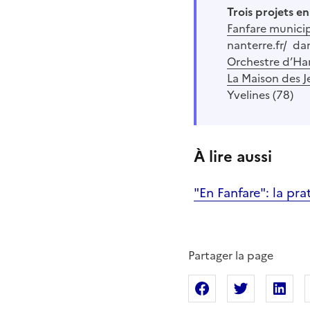
Trois projets en
Fanfare munici
nanterre.fr/ dan
Orchestre d’Ha
La Maison des J
Yvelines (78)
À lire aussi
"En Fanfare": la pr
Partager la page
Partager sur Fac
Partager s
Pa