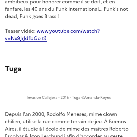
ambitieux pour honorer comme il se doit, et en
fanfare, les 40 ans du Punk international... Punk's not
dead, Punk goes Brass !
Teaser vidéo:
www.youtube.com/watch?
v=Nx9JrJdfbGo
Tuga
Invasion Callejera - 2015 - Tuga ©Amanda-Reyes
Depuis l'an 2000, Rodolfo Meneses, mime clown
chilien, utilise la rue comme terrain de jeu. À Buenos
Aires, il étudie à l'école de mime des maîtres Roberto
Escobar & Igon Lerchundi afin d'accorder au geste