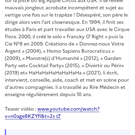
sur la piste du Big Apple Circus aux USA. li se révèle
mauvais jongleur, acrobate incompétent et sujet au
vertige une fois sur le trapèze ! Désespéré, son père le
dirige alors vers l'art clownesque. En 1994, il finit ses
études à Paris et part travailler aux USA avec le Cirque
Flora. 2000, il créé le solo « Francky O' Right » puis la
Cie N°8 en 2009. Créations de « Donnez-nous Votre
Argent » (2004), « Homo Sapiens Burocraticus »
(2009), « Monstre(s) d'Humanité » (2012), « Garden
Party »et« Cocktail Party» (2015). « Divertir ou Périr»
(2019) et« HaHaHaHaHaHaHaHa » (2021). li écrit,
intervient, conseille, aide, coach et met en scène pour
d'autres compagnies. li a travaillé au Rire Médecin et
enseigne régulièrement depuis 10 ans.
Teaser vidéo :
www.youtube.com/watch?
v=n0age8KZYfI&t=2s