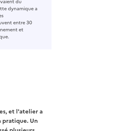
evaient du
Cette dynamique a
es
ouvent entre 30
ignement et
que.
s, et l'atelier a
a pratique. Un
ssé plusieurs