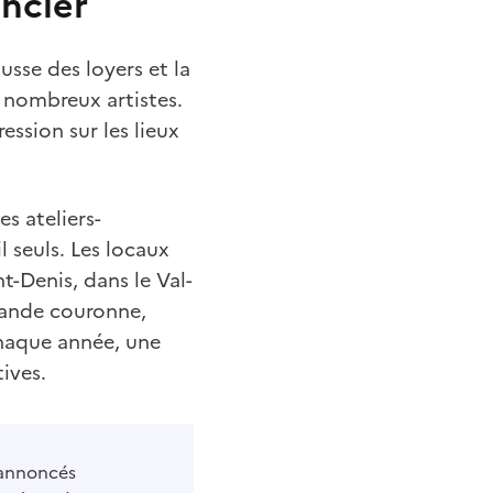
oncier
usse des loyers et la
e nombreux artistes.
ssion sur les lieux
s ateliers-
l seuls. Les locaux
t-Denis, dans le Val-
rande couronne,
Chaque année, une
tives.
s annoncés