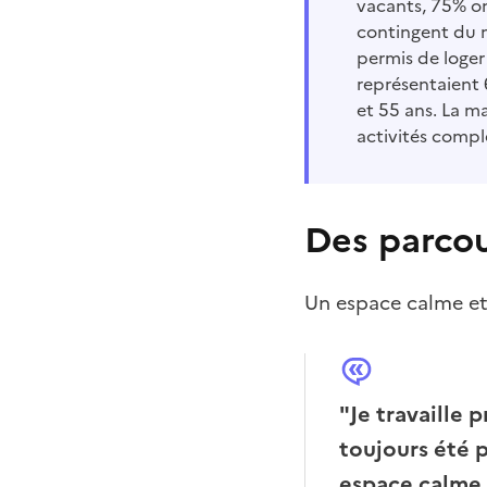
vacants, 75% on
contingent du m
permis de loger
représentaient 6
et 55 ans. La m
activités compl
Des parcou
Un espace calme et 
"Je travaille p
toujours été p
espace calme e