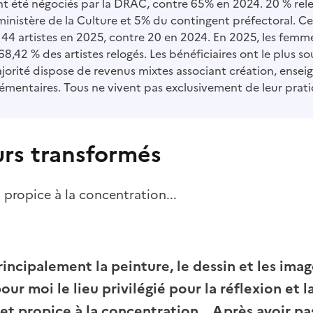
t été négociés par la DRAC, contre 65% en 2024. 20 % rel
inistère de la Culture et 5% du contingent préfectoral. 
 44 artistes en 2025, contre 20 en 2024. En 2025, les femm
8,42 % des artistes relogés. Les bénéficiaires ont le plus s
ajorité dispose de revenus mixtes associant création, ense
émentaires. Tous ne vivent pas exclusivement de leur prati
rs transformés
propice à la concentration...
rincipalement la peinture, le dessin et les image
our moi le lieu privilégié pour la réflexion et l
t propice à la concentration... Après avoir pa