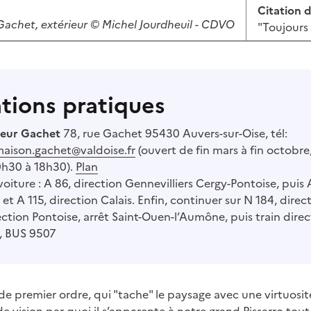
Citation d
achet, extérieur © Michel Jourdheuil - CDVO
"Toujours 
tions pratiques
teur Gachet
78, rue Gachet 95430 Auvers-sur-Oise, tél:
aison.gachet@valdoise.fr
(ouvert de fin mars à fin octobr
h30 à 18h30).
Plan
oiture : A 86, direction Gennevilliers Cergy-Pontoise, puis 
et A 115, direction Calais. Enfin, continuer sur N 184, direc
ction Pontoise, arrêt Saint-Ouen-l’Aumône, puis train direct
e, BUS 9507
 de premier ordre, qui "tache" le paysage avec une virtuosité
e vision par quoi il s’apparente à notre grand Pissarro tout 