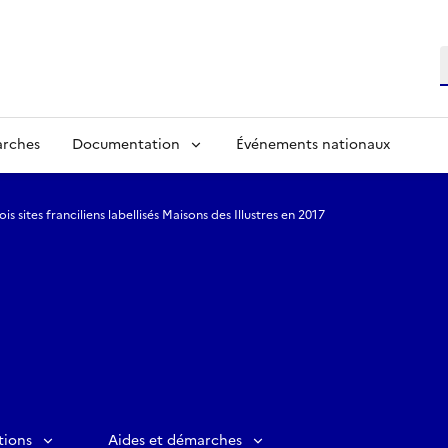
R
arches
Documentation
Événements nationaux
ois sites franciliens labellisés Maisons des Illustres en 2017
tions
Aides et démarches