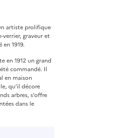
un artiste prolifique
-verrier, graveur et
é en 1919.
ite en 1912 un grand
a été commandé. Il
al en maison
le, qu’il décore
nds arbres, s’offre
tées dans le