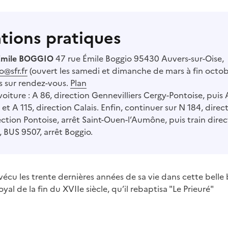
tions pratiques
 Emile BOGGIO
47 rue Émile Boggio 95430 Auvers-sur-Oise,
o@sfr.fr
(ouvert les samedi et dimanche de mars à fin octob
s sur rendez-vous.
Plan
oiture : A 86, direction Gennevilliers Cergy-Pontoise, puis 
et A 115, direction Calais. Enfin, continuer sur N 184, direc
ction Pontoise, arrêt Saint-Ouen-l’Aumône, puis train direct
, BUS 9507, arrêt Boggio.
écu les trente dernières années de sa vie dans cette belle 
oyal de la fin du XVIIe siècle, qu’il rebaptisa "Le Prieuré"