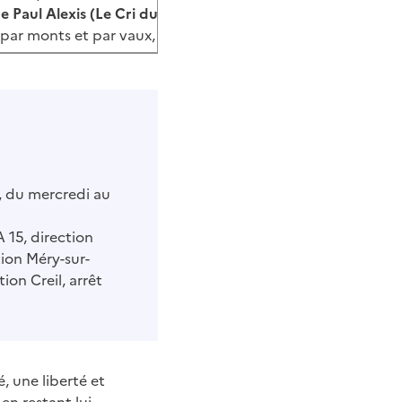
e Paul Alexis (Le Cri du Peuple, août 1887)
par monts et par vaux, d’une activité extraordinaire, il mène 
e, du mercredi au
A 15, direction
tion Méry-sur-
ion Creil, arrêt
, une liberté et
en restant lui-