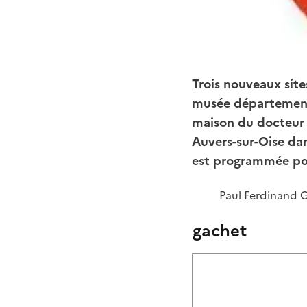
Trois nouveaux sites
musée départementa
maison du docteur G
Auvers-sur-Oise dan
est programmée pou
Paul Ferdinand G
gachet