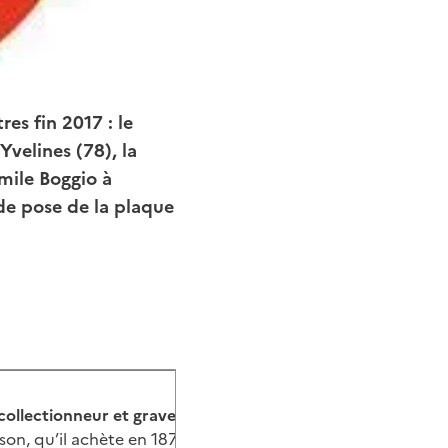
res fin 2017 : le
velines (78), la
mile Boggio à
de pose de la plaque
collectionneur et graveur, Paul Ferdinand Gachet
(1828-19
on, qu’il achète en 1872, devient à la fois un refuge et un