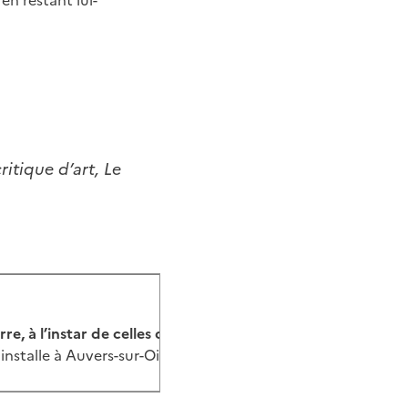
critique d’art, Le
e, à l’instar de celles de Théo et Vincent van Gogh, Émile
 s'installe à Auvers-sur-Oise en 1910, dans un corps de ferme