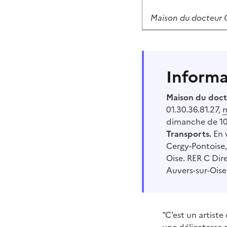
Maison du docteur G
Informa
Maison du doc
01.30.36.81.27,
m
dimanche de 10
Transports.
En v
Cergy-Pontoise, 
Oise. RER C Dire
Auvers-sur-Ois
"C’est un artiste
une délicatesse d