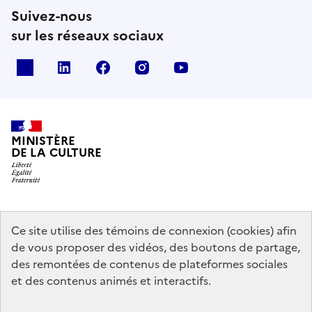
Suivez-nous
sur les réseaux sociaux
x
linkedin
facebook
instagram
youtube
MINISTÈRE
DE LA CULTURE
data.gouv.fr
legifrance.gouv.fr
info.gouv.fr
Ce site utilise des témoins de connexion (cookies) afin
de vous proposer des vidéos, des boutons de partage,
service-public.gouv.fr
des remontées de contenus de plateformes sociales
et des contenus animés et interactifs.