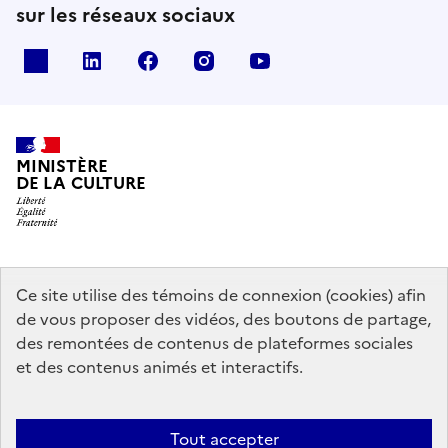
sur les réseaux sociaux
x
linkedin
facebook
instagram
youtube
MINISTÈRE
DE LA CULTURE
data.gouv.fr
legifrance.gouv.fr
info.gouv.fr
Ce site utilise des témoins de connexion (cookies) afin
de vous proposer des vidéos, des boutons de partage,
service-public.gouv.fr
des remontées de contenus de plateformes sociales
et des contenus animés et interactifs.
Mentions légales
Accessibilité : partiellement conforme
Politique
Tout accepter