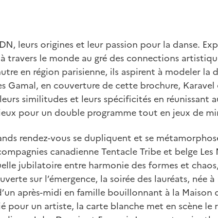
ADN, leurs origines et leur passion pour la danse. Exp
le à travers le monde au gré des connections artistiq
autre en région parisienne, ils aspirent à modeler la 
s Gamal, en couverture de cette brochure, Karavel e
eurs similitudes et leurs spécificités en réunissant 
ieux pour un double programme tout en jeux de mir
rands rendez-vous se dupliquent et se métamorphosen
s compagnies canadienne Tentacle Tribe et belge Le
elle jubilatoire entre harmonie des formes et chaos
ouverte sur l’émergence, la soirée des lauréats, née 
d’un après-midi en famille bouillonnant à la Maison d
ié pour un artiste, la carte blanche met en scène le 