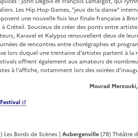
plices : John Degois et François Lamargot, qui ryth
aliers. Les Hip Hop Games, "jeux de la danse" intern
oposent une nouvelle fois leur finale française à Bro
 à Créteil. Soucieux de créer des ponts entre artiste
eurs, Karavel et Kalypso renouvellent deux de leurs 
rnées de rencontres entre chorégraphes et program
e lors duquel une trentaine d’artistes partent à la 
festivals offrent également aux amateurs de nombre
istes à l’affiche, notamment lors des soirées d’inaug
Mourad Merzouki, 
Festival
) Les Bords de Scènes |
Aubergenville
(78) Théâtre d