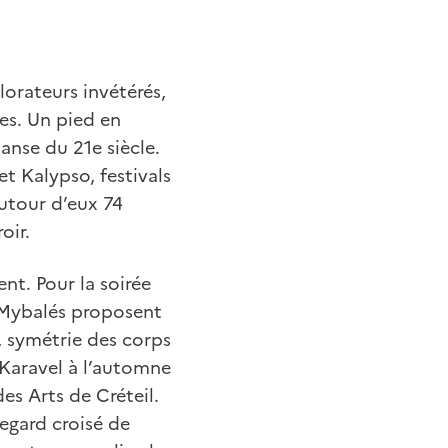
lorateurs invétérés,
ues. Un pied en
danse du 21e siècle.
t Kalypso, festivals
autour d’eux 74
oir.
t. Pour la soirée
s Mybalés proposent
, symétrie des corps
à Karavel à l’automne
es Arts de Créteil.
regard croisé de