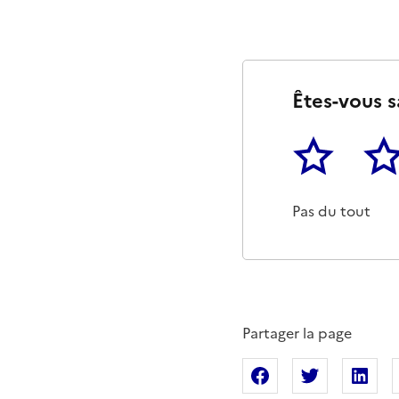
Êtes-vous s
1
2
Cette page ne p
Un p
Pas du tout
Partager la page
Partager sur Fac
Partager s
Pa