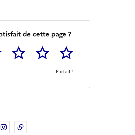
atisfait de cette page ?
3
4
5
as m'a pas du tout été utile
eu
Cette page m'a été moyennement utile
Cette page m'a été très utile
Cette page m'a été parfaitement 
Parfait !
ebook
ur X
rtager sur Linkedin
Partager sur Instagram
Copier dans le presse-papier