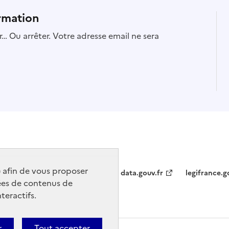
rmation
… Ou arrêter. Votre adresse email ne sera
) afin de vous proposer
data.gouv.fr
legifrance.g
ées de contenus de
teractifs.
r
Tout accepter