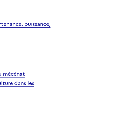
artenance, puissance,
du mécénat
lture dans les