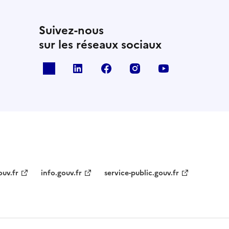
Suivez-nous
sur les réseaux sociaux
x
linkedin
facebook
instagram
youtube
ouv.fr
info.gouv.fr
service-public.gouv.fr