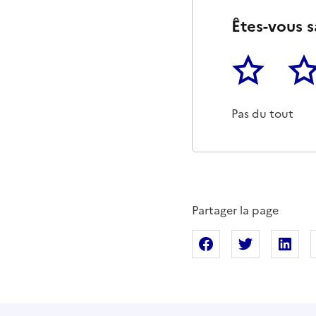
Êtes-vous s
1
2
Cette page ne p
Un p
Pas du tout
Partager la page
Partager sur Fac
Partager s
Pa