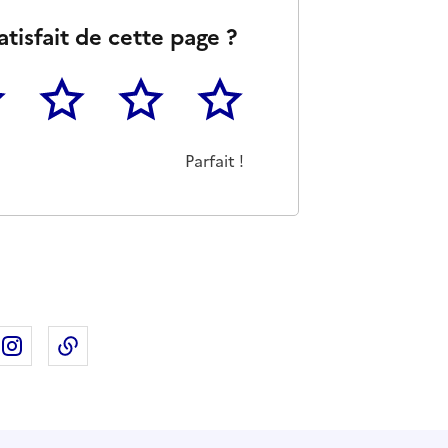
atisfait de cette page ?
3
4
5
as m'a pas du tout été utile
eu
Cette page m'a été moyennement utile
Cette page m'a été très utile
Cette page m'a été parfaitement 
Parfait !
ebook
ur X
rtager sur Linkedin
Partager sur Instagram
Copier dans le presse-papier