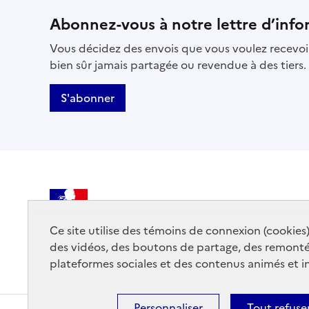
Abonnez-vous à notre lettre d’info
Vous décidez des envois que vous voulez recevoir
bien sûr jamais partagée ou revendue à des tiers.
S'abonner
MINISTÈRE
DE LA CULTURE
Ce site utilise des témoins de connexion (cookies
des vidéos, des boutons de partage, des remont
plateformes sociales et des contenus animés et in
Personnaliser
Tout refuse