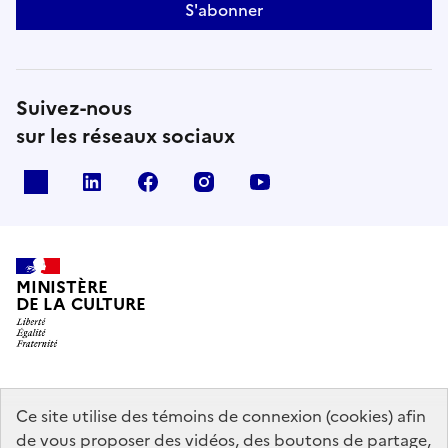
S'abonner
Suivez-nous
sur les réseaux sociaux
x
linkedin
facebook
instagram
youtube
MINISTÈRE
DE LA CULTURE
data.gouv.fr
legifrance.gouv.fr
info.gouv.fr
Ce site utilise des témoins de connexion (cookies) afin
de vous proposer des vidéos, des boutons de partage,