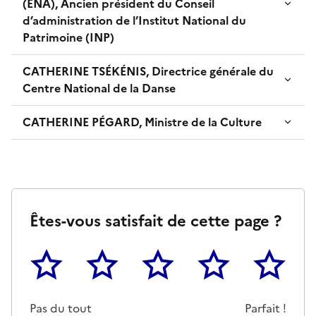
(ENA), Ancien président du Conseil
d’administration de l’Institut National du
Patrimoine (INP)
CATHERINE TSÉKÉNIS, Directrice générale du
Centre National de la Danse
CATHERINE PÉGARD, Ministre de la Culture
Êtes-vous satisfait de cette page ?
1
2
3
4
5
Cette page ne pas m'a pas du tout été utile
Un peu
Cette page m'a été moyennemen
Cette page m'a été trè
Cette page 
Pas du tout
Parfait !