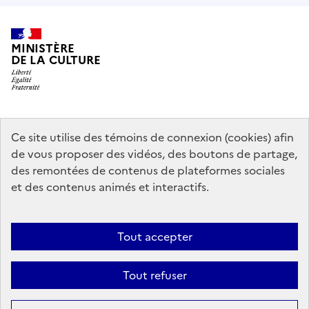
MINISTÈRE
DE LA CULTURE
data.gouv.fr
legifrance.gouv.fr
info.gouv.fr
Ce site utilise des témoins de connexion (cookies) afin
de vous proposer des vidéos, des boutons de partage,
service-public.gouv.fr
des remontées de contenus de plateformes sociales
et des contenus animés et interactifs.
Contact
Mentions légales
Accessibilité : partiellement conforme
Tout accepter
Politique générale de protection des données
Politique d’utilisation
des témoins de connexion (cookies)
Plan du site
Tout refuser
Sauf mention contraire, tous les contenus de ce site sont sous
licence