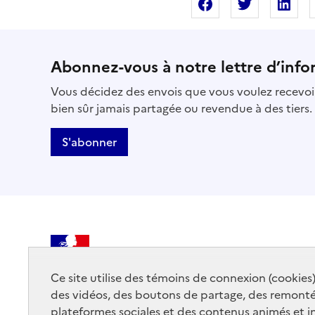
Partager sur Fac
Partager s
Pa
Abonnez-vous à notre lettre d’info
Vous décidez des envois que vous voulez recevoir
bien sûr jamais partagée ou revendue à des tiers.
S'abonner
MINISTÈRE
DE LA CULTURE
Ce site utilise des témoins de connexion (cookies
des vidéos, des boutons de partage, des remont
plateformes sociales et des contenus animés et in