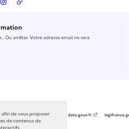
ebook
ur X
rtager sur Linkedin
Partager sur Instagram
Copier dans le presse-papier
rmation
… Ou arrêter. Votre adresse email ne sera
) afin de vous proposer
data.gouv.fr
legifrance.g
ées de contenus de
teractifs.