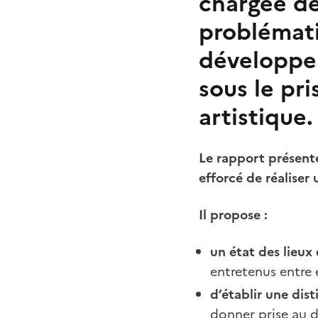
chargée de
problémati
développe
sous le pri
artistique
Le rapport présent
efforcé de réaliser 
Il propose :
un état des lieux
entretenus entre
d’établir une dis
donner prise au dr