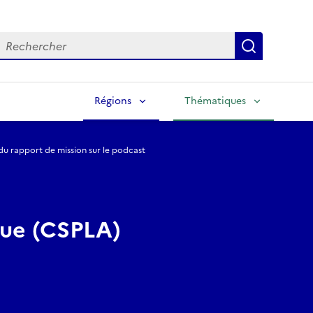
echercher
Lancer la
Régions
Thématiques
du rapport de mission sur le podcast
ique (CSPLA)