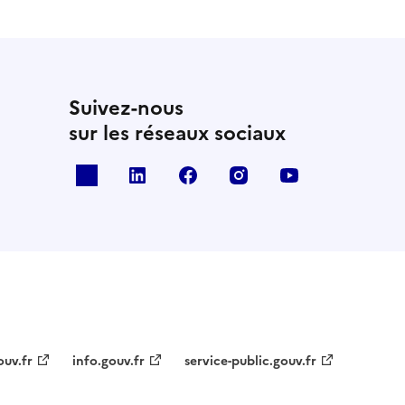
Suivez-nous
sur les réseaux sociaux
x
linkedin
facebook
instagram
youtube
ouv.fr
info.gouv.fr
service-public.gouv.fr