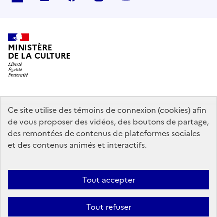
MINISTÈRE
DE LA CULTURE
data.gouv.fr
legifrance.gouv.fr
info.gouv.fr
Ce site utilise des témoins de connexion (cookies) afin
de vous proposer des vidéos, des boutons de partage,
service-public.gouv.fr
des remontées de contenus de plateformes sociales
et des contenus animés et interactifs.
Contact
Mentions légales
Accessibilité : partiellement conforme
Tout accepter
Politique générale de protection des données
Politique d’utilisation
des témoins de connexion (cookies)
Plan du site
Tout refuser