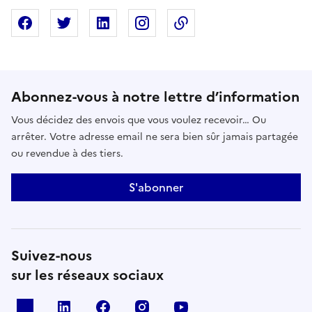
Partager sur Facebook
Partager sur X
Partager sur Linkedin
Partager sur Instagram
Copier dans le presse
Abonnez-vous à notre lettre d’information
Vous décidez des envois que vous voulez recevoir… Ou
arrêter. Votre adresse email ne sera bien sûr jamais partagée
ou revendue à des tiers.
S'abonner
Suivez-nous
sur les réseaux sociaux
x
linkedin
facebook
instagram
youtube