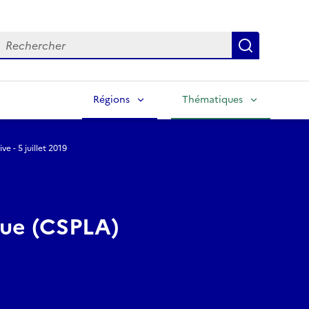
echercher
Lancer la
Régions
Thématiques
ve - 5 juillet 2019
ique (CSPLA)