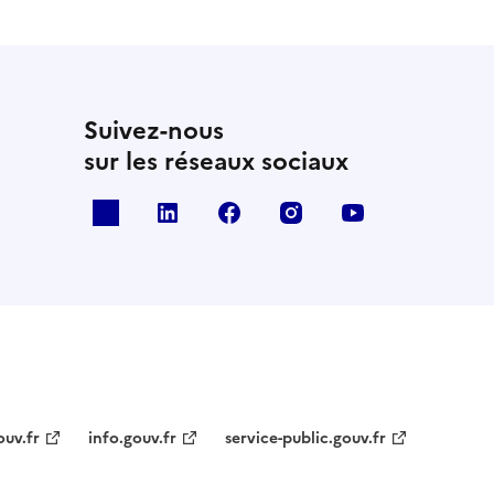
Suivez-nous
sur les réseaux sociaux
x
linkedin
facebook
instagram
youtube
ouv.fr
info.gouv.fr
service-public.gouv.fr