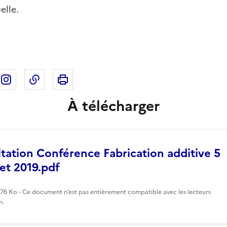
elle.
Imprimer cette page
ebook
ur X
rtager sur Linkedin
Partager sur Instagram
Copier dans le presse-papier
À télécharger
itation Conférence Fabrication additive 5
llet 2019.pdf
576 Ko - Ce document n’est pas entièrement compatible avec les lecteurs
n.