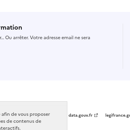
rmation
… Ou arrêter. Votre adresse email ne sera
) afin de vous proposer
data.gouv.fr
legifrance.g
ées de contenus de
teractifs.