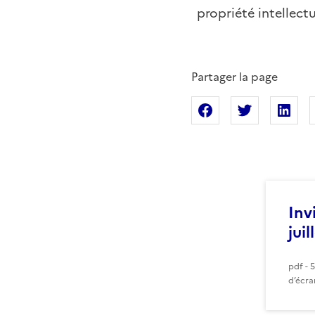
propriété intellectu
Partager la page
Partager sur Fac
Partager s
Pa
Inv
jui
pdf - 
d’écra