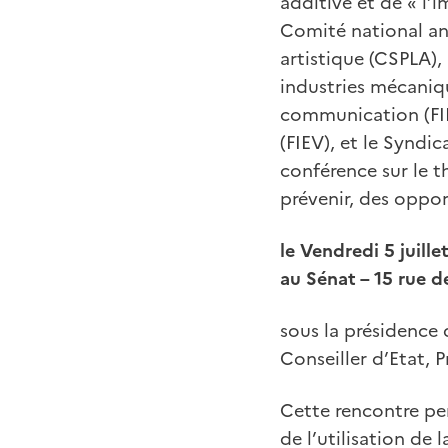
additive et de « l’i
Comité national ant
artistique (CSPLA), 
industries mécaniqu
communication (FIE
(FIEV), et le Syndi
conférence sur le t
prévenir, des opport
le Vendredi 5 juill
au Sénat – 15 rue d
sous la présidence 
Conseiller d’Etat, 
Cette rencontre per
de l’utilisation de 