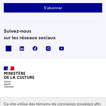
S'abonner
Suivez-nous
sur les réseaux sociaux
x
linkedin
facebook
instagram
youtube
MINISTÈRE
DE LA CULTURE
data.gouv.fr
legifrance.gouv.fr
info.gouv.fr
Ce site utilise des témoins de connexion (cookies) afin