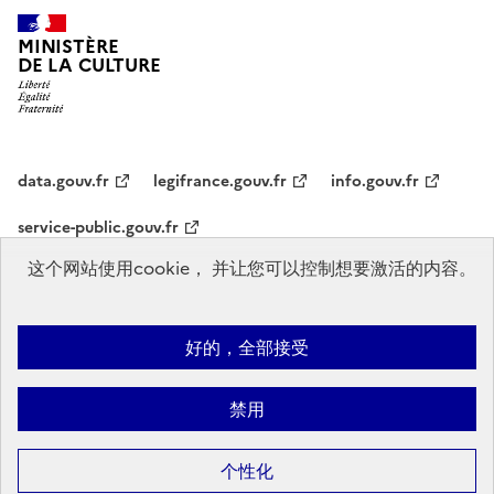
MINISTÈRE
DE LA CULTURE
data.gouv.fr
legifrance.gouv.fr
info.gouv.fr
service-public.gouv.fr
这个网站使用cookie， 并让您可以控制想要激活的内容。
Mentions légales
Accessibilité : partiellement conforme
Politique
好的，全部接受
d’utilisation des témoins de connexion (cookies)
Politique générale de
protection des données
Plan du site
禁用
Sauf mention contraire, tous les contenus de ce site sont sous
licence
个性化
etalab-2.0