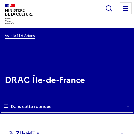
Recherc
MINISTÈRE
DE LA CULTURE
Voir le fil d’Ariane
DRAC Île-de-France
Dans cette rubrique
ZH
- 中国人