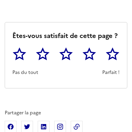
Êtes-vous satisfait de cette page ?
1
2
3
4
5
Cette page ne pas m'a pas du tout été utile
Un peu
Cette page m'a été moyennemen
Cette page m'a été trè
Cette page 
Pas du tout
Parfait !
Partager la page
Partager sur Facebook
Partager sur X
Partager sur Linkedin
Partager sur Instagram
Copier dans le presse