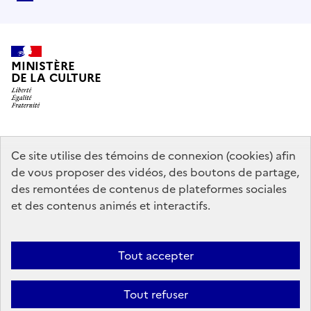
MINISTÈRE
DE LA CULTURE
data.gouv.fr
legifrance.gouv.fr
info.gouv.fr
Ce site utilise des témoins de connexion (cookies) afin
de vous proposer des vidéos, des boutons de partage,
service-public.gouv.fr
des remontées de contenus de plateformes sociales
et des contenus animés et interactifs.
Contact
Mentions légales
Accessibilité : partiellement conforme
Tout accepter
Politique générale de protection des données
Politique d’utilisation
des témoins de connexion (cookies)
Plan du site
Tout refuser