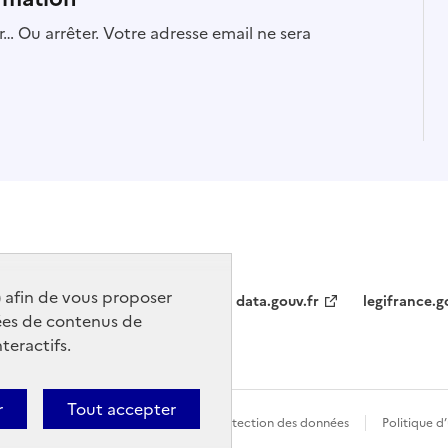
… Ou arrêter. Votre adresse email ne sera
) afin de vous proposer
data.gouv.fr
legifrance.g
ées de contenus de
teractifs.
r
Tout accepter
t conforme
Politique générale de protection des données
Politique d