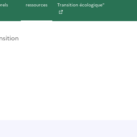
rels
ressources
Transition écologique"
nsition