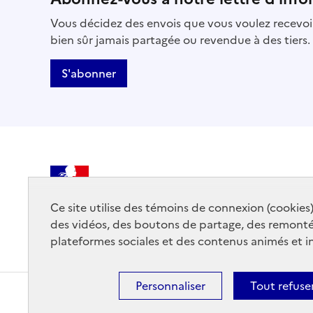
Vous décidez des envois que vous voulez recevoir
bien sûr jamais partagée ou revendue à des tiers.
S'abonner
MINISTÈRE
DE LA CULTURE
Ce site utilise des témoins de connexion (cookies
des vidéos, des boutons de partage, des remont
plateformes sociales et des contenus animés et in
Personnaliser
Tout refuse
Contact
Mentions légales
Accessibilité : partiellemen