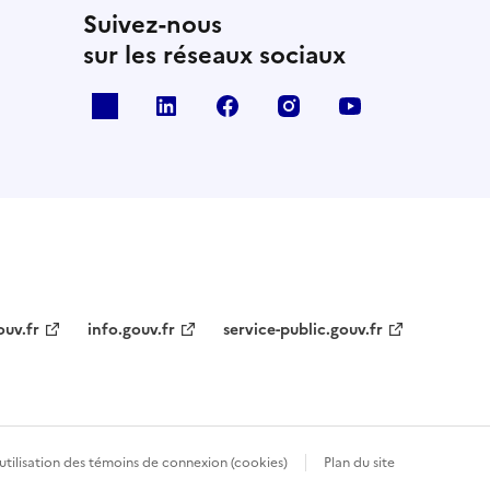
Suivez-nous
sur les réseaux sociaux
x
linkedin
facebook
instagram
youtube
ouv.fr
info.gouv.fr
service-public.gouv.fr
’utilisation des témoins de connexion (cookies)
Plan du site