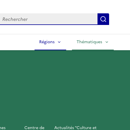
echercher
Lancer la
Régions
Thématiques
nes
Centre de
Actualités "Culture et