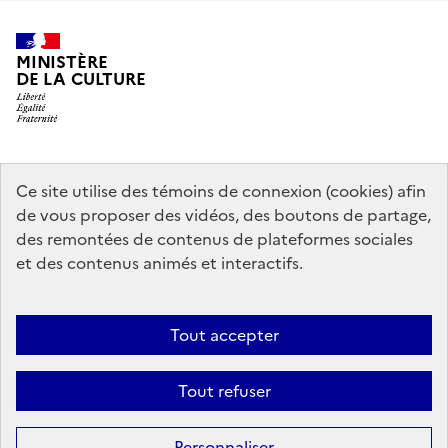
MINISTÈRE
DE LA CULTURE
data.gouv.fr
legifrance.gouv.fr
info.gouv.fr
Ce site utilise des témoins de connexion (cookies) afin
de vous proposer des vidéos, des boutons de partage,
service-public.gouv.fr
des remontées de contenus de plateformes sociales
et des contenus animés et interactifs.
Contact
Mentions légales
Accessibilité : partiellement conforme
Tout accepter
Politique générale de protection des données
Politique d’utilisation
des témoins de connexion (cookies)
Plan du site
Tout refuser
Sauf mention contraire, tous les contenus de ce site sont sous
licence
Personnaliser