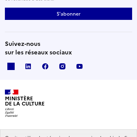
S'abonner
Suivez-nous
sur les réseaux sociaux
x
linkedin
facebook
instagram
youtube
MINISTÈRE
DE LA CULTURE
data.gouv.fr
legifrance.gouv.fr
info.gouv.fr