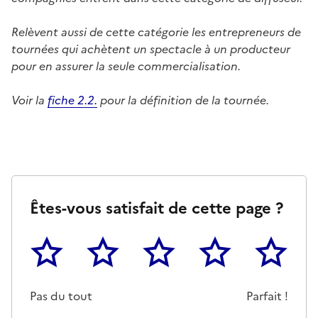
Relèvent aussi de cette catégorie les entrepreneurs de
tournées qui achètent un spectacle à un producteur
pour en assurer la seule commercialisation.
Voir la
fiche 2.2.
pour la définition de la tournée.
Êtes-vous satisfait de cette page ?
1
2
3
4
5
Cette page ne pas m'a pas du tout été utile
Un peu
Cette page m'a été moyennemen
Cette page m'a été trè
Cette page 
Pas du tout
Parfait !