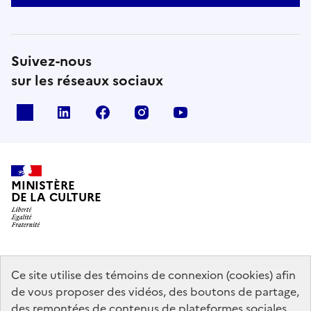
Suivez-nous
sur les réseaux sociaux
x
linkedin
facebook
instagram
youtube
MINISTÈRE
DE LA CULTURE
data.gouv.fr
legifrance.gouv.fr
info.gouv.fr
Ce site utilise des témoins de connexion (cookies) afin
de vous proposer des vidéos, des boutons de partage,
service-public.gouv.fr
des remontées de contenus de plateformes sociales