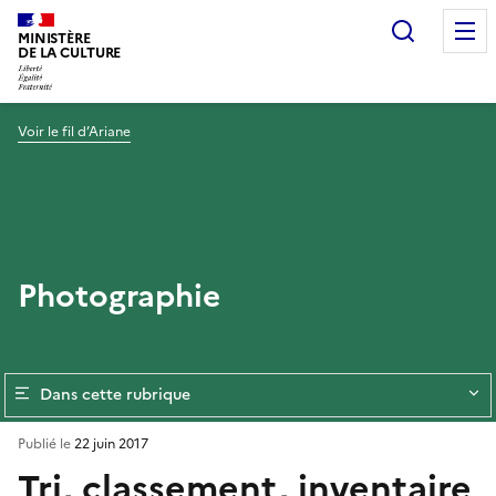
Recherc
MINISTÈRE
DE LA CULTURE
Voir le fil d’Ariane
Photographie
Dans cette rubrique
Publié le
22 juin 2017
Tri, classement, inventaire