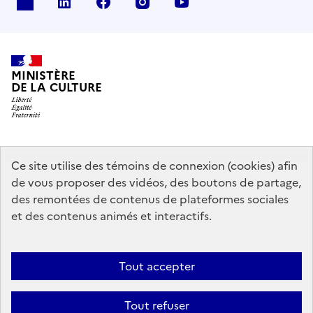
x
linkedin
facebook
instagram
youtube
MINISTÈRE
DE LA CULTURE
data.gouv.fr
legifrance.gouv.fr
info.gouv.fr
Ce site utilise des témoins de connexion (cookies) afin
de vous proposer des vidéos, des boutons de partage,
service-public.gouv.fr
des remontées de contenus de plateformes sociales
et des contenus animés et interactifs.
Contact
Mentions légales
Accessibilité : partiellement conforme
Tout accepter
Politique générale de protection des données
Politique d’utilisation
des témoins de connexion (cookies)
Plan du site
Tout refuser