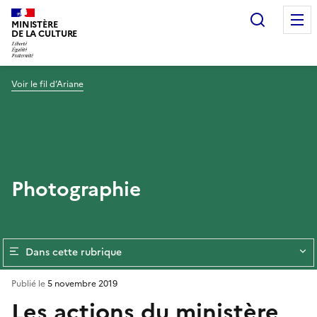
Recherc
MINISTÈRE
DE LA CULTURE
Voir le fil d’Ariane
Photographie
Dans cette rubrique
Publié le
5 novembre 2019
Les actions du ministère