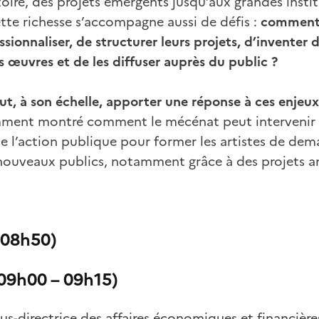
toire, des projets émergents jusqu’aux grandes ins
ette richesse s’accompagne aussi de défis :
comment 
ssionnaliser, de structurer leurs projets, d’inventer
urs œuvres et de les diffuser auprès du public ?
, à son échelle, apporter une réponse à ces enjeux
ment montré comment le mécénat peut intervenir
l’action publique pour former les artistes de demai
nouveaux publics, notamment grâce à des projets an
 08h50)
9h00 – 09h15)
ous-directrice des affaires économiques et financières