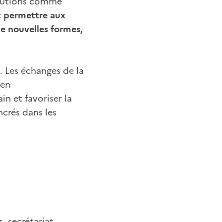
titutions comme
permettre aux
 de nouvelles formes,
. Les échanges de la
 en
n et favoriser la
crés dans les
, secrétariat