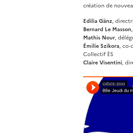
création de nouveau
Edilia Gänz
, direct
Bernard Le Masson
Mathis Nour
, délé
Émilie Szikora
, co-
Collectif ÈS
Claire Visentini
, di