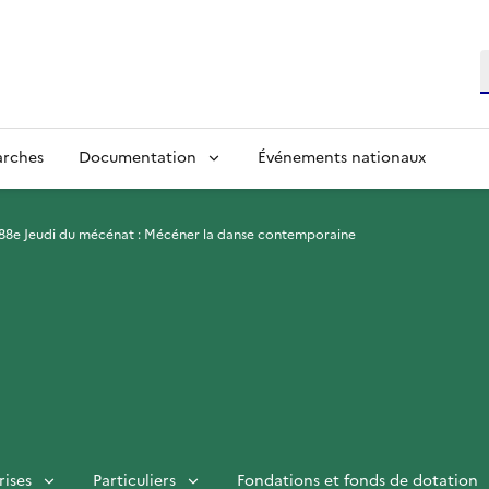
R
arches
Documentation
Événements nationaux
88e Jeudi du mécénat : Mécéner la danse contemporaine
rises
Particuliers
Fondations et fonds de dotation