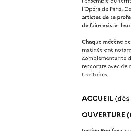
l’ensemble du terri
l’Opéra de Paris. C
artistes de se profe
de faire exister le
Chaque mécène peut
matinée ont notam
complémentarité de 
rencontre avec de 
territoires.
ACCUEIL (dès
OUVERTURE (0
Justine Boniface
, s