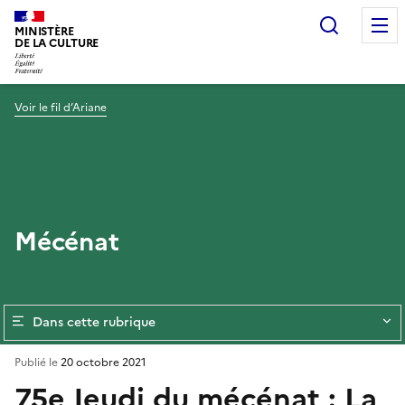
Recherc
MINISTÈRE
DE LA CULTURE
Voir le fil d’Ariane
Mécénat
Dans cette rubrique
Publié le
20 octobre 2021
75e Jeudi du mécénat : La