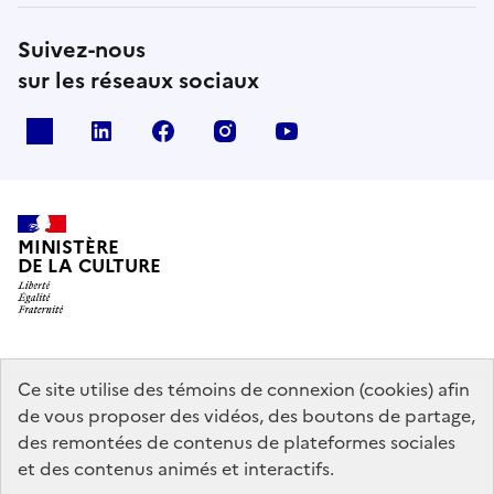
Suivez-nous
sur les réseaux sociaux
x
linkedin
facebook
instagram
youtube
MINISTÈRE
DE LA CULTURE
data.gouv.fr
legifrance.gouv.fr
info.gouv.fr
Ce site utilise des témoins de connexion (cookies) afin
de vous proposer des vidéos, des boutons de partage,
service-public.gouv.fr
des remontées de contenus de plateformes sociales
et des contenus animés et interactifs.