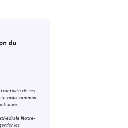
ion du
tractivité de ses
 car
nous sommes
rochaines
cathédrale Notre-
garder les