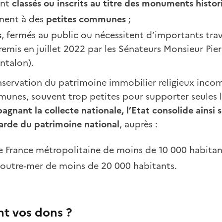
ont
classés ou inscrits au titre des monuments histo
nent à des
petites communes
;
s
, fermés au public ou nécessitent d’importants tra
 remis en juillet 2022 par les Sénateurs Monsieur Pie
talon).
onservation du patrimoine immobilier religieux inco
munes, souvent trop petites pour supporter seules 
gnant la collecte nationale, l’Etat consolide ainsi
garde du patrimoine national
, auprès :
France métropolitaine de moins de 10 000 habitan
utre‑mer de moins de 20 000 habitants.
nt vos dons ?