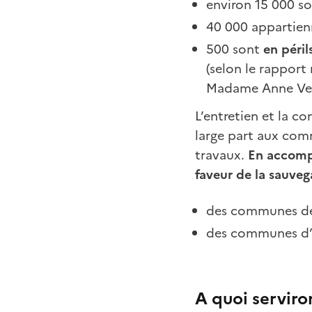
environ 15 000 s
40 000 appartien
500 sont
en péril
(selon le rapport
Madame Anne Ven
L’entretien et la c
large part aux com
travaux.
En accompa
faveur de la sauve
des communes de 
des communes d’o
A quoi serviro