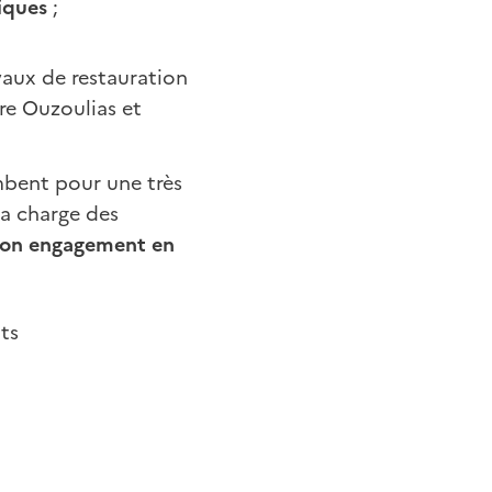
riques
;
vaux de restauration
rre Ouzoulias et
mbent pour une très
la charge des
 son engagement en
ts