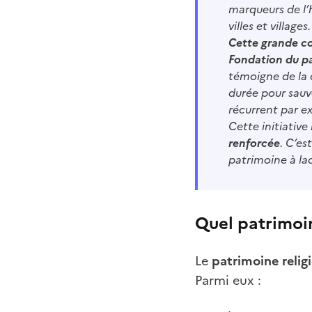
marqueurs de l’h
villes et villages.
Cette grande co
Fondation du p
témoigne de la d
durée pour sauve
récurrent par e
Cette initiativ
renforcée
. C’es
patrimoine à laq
Quel patrimoi
Le
patrimoine relig
Parmi eux :