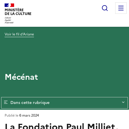
Recherc
MINISTÈRE
DE LA CULTURE
Voir le fil d’Ariane
Mécénat
Dans cette rubrique
Publié le
6 mars 2024
La Fondation Paul Milliet,