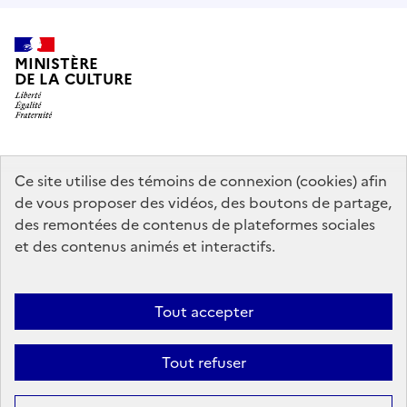
MINISTÈRE
DE LA CULTURE
data.gouv.fr
legifrance.gouv.fr
info.gouv.fr
Ce site utilise des témoins de connexion (cookies) afin
de vous proposer des vidéos, des boutons de partage,
service-public.gouv.fr
des remontées de contenus de plateformes sociales
et des contenus animés et interactifs.
Contact
Mentions légales
Accessibilité : partiellement conforme
Tout accepter
Politique d’utilisation des témoins de connexion (cookies)
Politique
générale de protection des données
Plan du site
Tout refuser
Sauf mention contraire, tous les contenus de ce site sont sous
licence