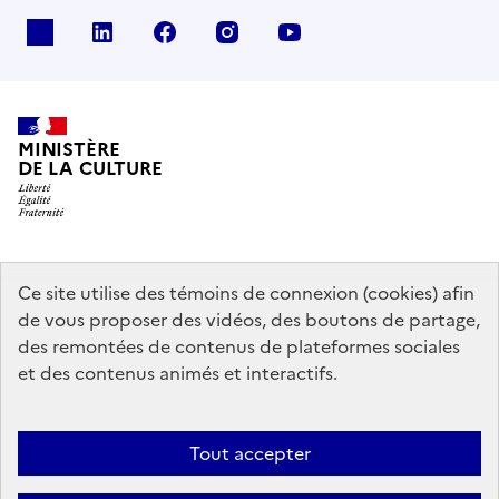
x
linkedin
facebook
instagram
youtube
MINISTÈRE
DE LA CULTURE
data.gouv.fr
legifrance.gouv.fr
info.gouv.fr
Ce site utilise des témoins de connexion (cookies) afin
de vous proposer des vidéos, des boutons de partage,
service-public.gouv.fr
des remontées de contenus de plateformes sociales
et des contenus animés et interactifs.
Contact
Mentions légales
Accessibilité : partiellement conforme
Tout accepter
Politique d’utilisation des témoins de connexion (cookies)
Politique