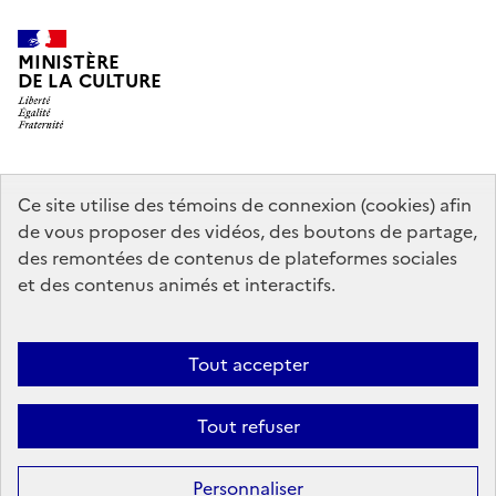
MINISTÈRE
DE LA CULTURE
data.gouv.fr
legifrance.gouv.fr
info.gouv.fr
Ce site utilise des témoins de connexion (cookies) afin
de vous proposer des vidéos, des boutons de partage,
service-public.gouv.fr
des remontées de contenus de plateformes sociales
et des contenus animés et interactifs.
Mentions légales
Accessibilité : partiellement conforme
Politique
Tout accepter
d’utilisation des témoins de connexion (cookies)
Politique générale de
protection des données
Plan du site
Tout refuser
Sauf mention contraire, tous les contenus de ce site sont sous
licence
Personnaliser