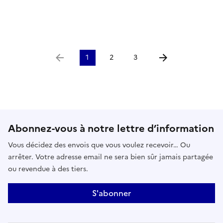
1
2
3
Aller à la page précédente
Aller à la page suiv
Abonnez-vous à notre lettre d’information
Vous décidez des envois que vous voulez recevoir… Ou
arrêter. Votre adresse email ne sera bien sûr jamais partagée
ou revendue à des tiers.
S'abonner