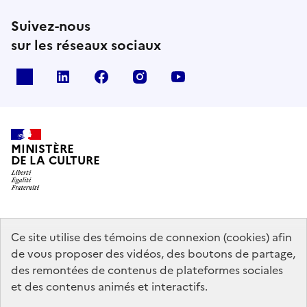
Suivez-nous
sur les réseaux sociaux
x
linkedin
facebook
instagram
youtube
MINISTÈRE
DE LA CULTURE
data.gouv.fr
legifrance.gouv.fr
info.gouv.fr
Ce site utilise des témoins de connexion (cookies) afin
de vous proposer des vidéos, des boutons de partage,
service-public.gouv.fr
des remontées de contenus de plateformes sociales
et des contenus animés et interactifs.