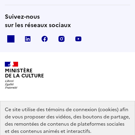
Suivez-nous
sur les réseaux sociaux
x
linkedin
facebook
instagram
youtube
MINISTÈRE
DE LA CULTURE
data.gouv.fr
legifrance.gouv.fr
info.gouv.fr
Ce site utilise des témoins de connexion (cookies) afin
de vous proposer des vidéos, des boutons de partage,
service-public.gouv.fr
des remontées de contenus de plateformes sociales
et des contenus animés et interactifs.